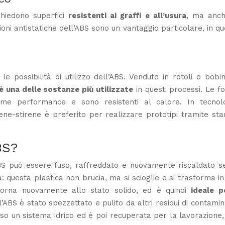
ichiedono superfici
resistenti ai graffi e all’usura
, ma anch
oni antistatiche dell’ABS sono un vantaggio particolare, in q
 possibilità di utilizzo dell’ABS. Venduto in rotoli o bobin
è una delle sostanze più utilizzate
in questi processi. Le f
ime performance e sono resistenti al calore. In tecnolo
adiene-stirene è preferito per realizzare prototipi tramite s
BS?
’ABS può essere fuso, raffreddato e nuovamente riscaldato s
: questa plastica non brucia, ma si scioglie e si trasforma i
itorna nuovamente allo stato solido, ed è quindi
ideale pe
’ABS è stato spezzettato e pulito da altri residui di contamin
rso un sistema idrico ed è poi recuperata per la lavorazione