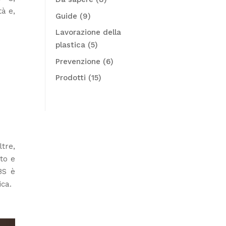
tà e,
Guide
(9)
Lavorazione della
plastica
(5)
Prevenzione
(6)
Prodotti
(15)
ltre,
to e
BS è
ica.