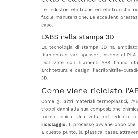
Le industrie elettriche ed elettroniche r
facile manutenzione. Le eccellenti prestazi
caso.
L’ABS nella stampa 3D
La tecnologia di stampa 3D ha ampliato le
filamento di vari spessori, insieme al PLA
realizzate con filamenti ABS hanno ott
architettura e design, l’acrilonitrile-but
3D.
Come viene riciclato l’A
Come gli altri materiali termoplastici, l
troppi danni alla sua composizione chimica
forma liquida. Una volta raffreddato, r
riciclaggio
. Il processo avviene dopo che l
a questo punto, la plastica passa attrave