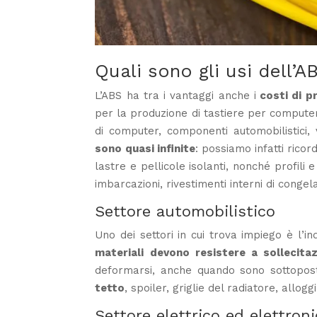
Quali sono gli usi dell’A
L’ABS ha tra i vantaggi anche i
costi di p
per la produzione di tastiere per computer, 
di computer, componenti automobilistici, v
sono quasi infinite
: possiamo infatti ricor
lastre e pellicole isolanti, nonché profili 
imbarcazioni, rivestimenti interni di congel
Settore automobilistico
Uno dei settori in cui trova impiego è l’ind
materiali devono resistere a sollecita
deformarsi, anche quando sono sottoposti
tetto
, spoiler, griglie del radiatore, allo
Settore elettrico ed elettron