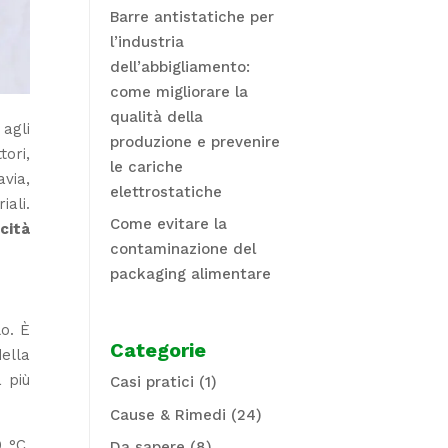
Barre antistatiche per
l’industria
dell’abbigliamento:
come migliorare la
qualità della
 agli
produzione e prevenire
tori,
le cariche
avia,
elettrostatiche
iali.
Come evitare la
icità
contaminazione del
packaging alimentare
lo. È
Categorie
della
 più
Casi pratici
(1)
Cause & Rimedi
(24)
 °C,
Da sapere
(8)