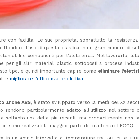
are con facilità. Le sue proprietà, soprattutto la resistenza
diffondere l’uso di questa plastica in un gran numero di set
automobili e componenti per l’elettronica. Nel lavorarlo, tutt
 per gli altri materiali plastici sottoposti a processi industr
sto tipo, è quindi importante
capire come
eliminare l’elettr
nti e
migliorare l’efficienza produttiva
.
ato anche ABS
, è stato sviluppato verso la metà del XX seco
 lo rendono particolarmente adatto all’utilizzo nel settore 
 è soltanto una delle più recenti, ma probabilmente non la
on cui sono realizzati la maggior parte dei mattoncini LEGO
®.
ura in un ampio intervallo di temperature tra -40 °C e +100