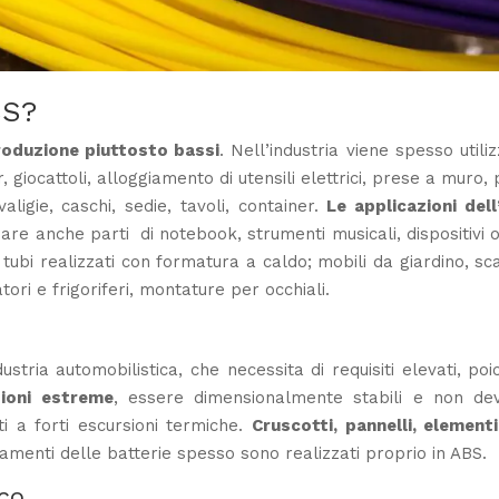
BS?
roduzione piuttosto bassi
. Nell’industria viene spesso utili
giocattoli, alloggiamento di utensili elettrici, prese a muro, 
aligie, caschi, sedie, tavoli, container.
Le applicazioni dell
dare anche parti di notebook, strumenti musicali, dispositivi ot
e tubi realizzati con formatura a caldo; mobili da giardino, sca
atori e frigoriferi, montature per occhiali.
ustria automobilistica, che necessita di requisiti elevati, poi
zioni estreme
, essere dimensionalmente stabili e non de
 a forti escursioni termiche.
Cruscotti, pannelli, elementi
ggiamenti delle batterie spesso sono realizzati proprio in ABS.
ico