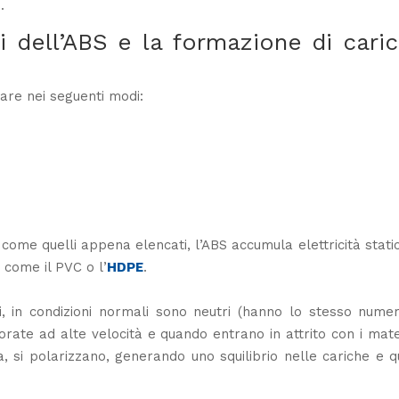
.
li dell’ABS e la formazione di cari
orare nei seguenti modi:
come quelli appena elencati, l’ABS accumula elettricità stati
, come il PVC o l’
HDPE
.
tti, in condizioni normali sono neutri (hanno lo stesso nume
orate ad alte velocità e quando entrano in attrito con i mate
, si polarizzano, generando uno squilibrio nelle cariche e q