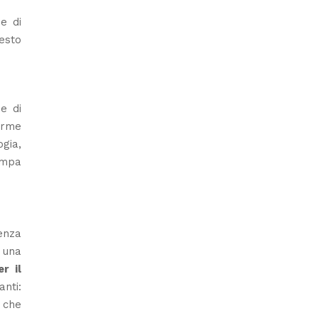
e di
uesto
e di
orme
gia,
tampa
enza
n una
r il
anti:
, che