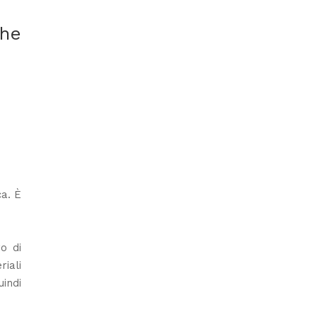
che
ca. È
ro di
riali
uindi