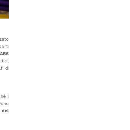
zzato
parti
’ABS
tici,
fi di
ché i
vono
 del