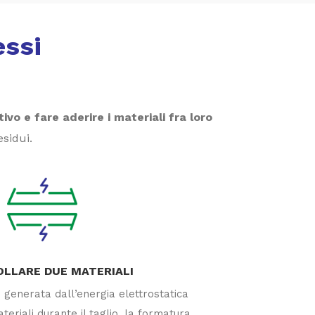
essi
ivo e fare aderire i materiali fra loro
esidui.
OLLARE DUE MATERIALI
 generata dall’energia elettrostatica
eriali durante il taglio, la formatura,