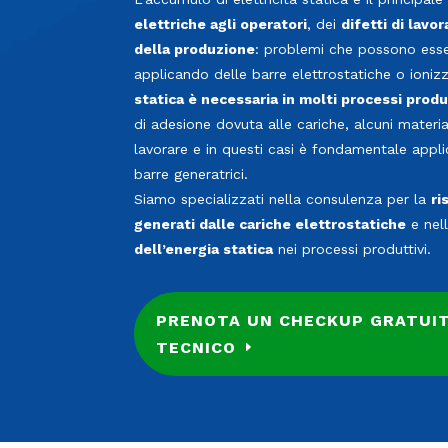
elettriche agli operatori
, dei
difetti di lavo
della produzione
: problemi che possono esser
applicando delle barre elettrostatiche o ioniz
statica è necessaria in molti processi produ
di adesione dovuta alle cariche, alcuni materia
lavorare e in questi casi è fondamentale appli
barre generatrici.
Siamo specializzati nella consulenza per la
ri
generati dalle
cariche elettrostatiche
e nel
dell’energia statica
nei processi produttivi.
PRENOTA UN CHECKUP GRATUI
TECNICO