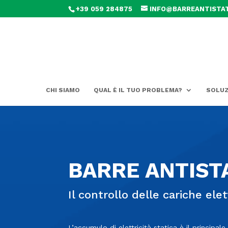
+39 059 284875
INFO@BARREANTISTAT
CHI SIAMO
QUAL È IL TUO PROBLEMA?
SOLUZ
BARRE ANTIST
Il controllo delle cariche ele
L’accumulo di elettricità statica è il principal