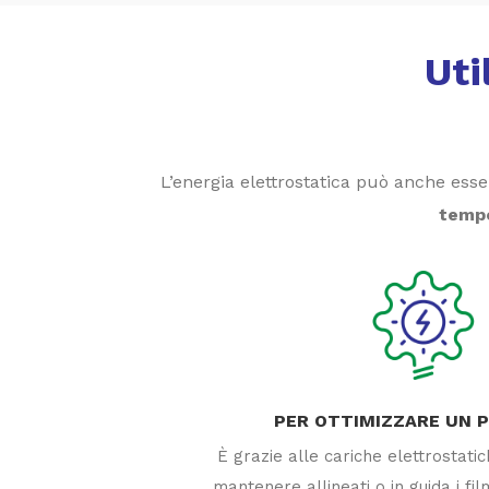
Uti
L’energia elettrostatica può anche esse
temp
PER OTTIMIZZARE UN 
È grazie alle cariche elettrostati
mantenere allineati o in guida i film