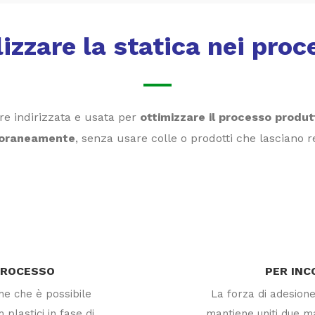
lizzare la statica nei proc
re indirizzata e usata per
ottimizzare il processo produtt
oraneamente
, senza usare colle o prodotti che lasciano r
PROCESSO
PER INC
che che è possibile
La forza di adesione
 plastici in fase di
mantiene uniti due mat